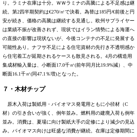
り。ラミナ在庫は十分。ＷＷラミナの高騰による不足感は継
続。第2四半期契約は€270/㎥で決着。為替は185円/€前後と円
安が続き、価格の高騰は継続する見通し。欧州サプライヤー
は業績不振が改善されず、現状ではイラン情勢による海運へ
の直接の影響は現状ないが、今後コンテナの不足に発展する
可能性あり。ナフサ不足による住宅資材の先行き不透明感か
ら住宅着工が延期されるケースも散見される。4月の構造用
集成材輸入量は、小断面17.0千㎥(前年同月比19.9%減）、中
断面16.1千㎥(同47.1％増)となった。
７・木材チップ
原木入荷は製紙用・バイオマス発電用ともに小径材（C
材）の引き合いが強く、例年並み。燃料用の建廃入荷も例年
並み。消費は、夏場に向け製紙大手の定修により減少の見込
み。バイオマス向けは旺盛な消費が継続。在庫は定修期間に