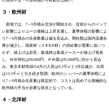
の情勢不安・不透明感から荷動きは鈍い。
３・欧州材
産地では、7～9月積み交渉が開始され、従前からのインフ
レ影響によりユーロ価格は上昇見通し。夏季休暇の影響によ
り7～9月積みの生産数量は減る見込み。間柱類は国内流通在
庫が減少し、国産材（スギKD材）の供給量が需要に追いつ
かず、値上げは必至。集成材は集成メーカーが値上げ発表
し、ＷＷ管柱は90,000円、ＲＷ梁は85,000円に向かう見込
み。東京木材埠頭の4月の入荷は8.3千㎥と3月比減少。出荷
は13.3千㎥と引き続き堅調。欧州のシッパーの夏季休暇によ
り7～9月積み生産量は限定的で、コストは高めでも積極的な
欧州材の手当が必要な状況となっている。
４・北洋材