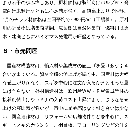
より若干の積み増しあり。原料価格は製紙向けパルプ材・発
電向け未利用材ともに不足感が強く、高値高止まりで推移。
4月のチップ材価格は全国平均で7,900円/㎥（工場着）。原料
用の針葉樹は増集荷基調、広葉樹は自然体集荷。燃料用は原
木・建廃ともにバイオマス発電用が旺盛となっている。
８・市売問屋
国産材構造材は、輸入材や集成材の値上げを受け多少引き
合いが出ている。資材全般の値上げが続く中、国産材は大幅
な値上がりがなく、スギを中心に注文が入るがまとまった量
には至らない。外材構造材は、欧州産ＷＷ・ＲＷ集成管柱の
接着剤値上げやラミナの入荷コスト上昇により、さらなる値
上げの雰囲気が強いが、市中に品薄感はなく引き合いは少な
い。国産造作材は、リフォームや店舗物件などを中心に、ス
ギ・ヒノキのカウンター、羽目板、フローリングなどの注文