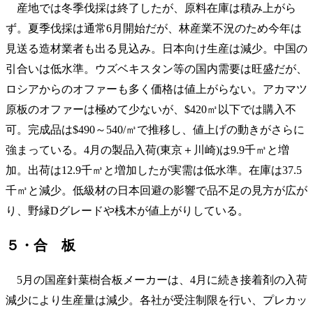
産地では冬季伐採は終了したが、原料在庫は積み上がら
ず。夏季伐採は通常6月開始だが、林産業不況のため今年は
見送る造材業者も出る見込み。日本向け生産は減少。中国の
引合いは低水準。ウズベキスタン等の国内需要は旺盛だが、
ロシアからのオファーも多く価格は値上がらない。アカマツ
原板のオファーは極めて少ないが、$420㎥以下では購入不
可。完成品は$490～540/㎥で推移し、値上げの動きがさらに
強まっている。4月の製品入荷(東京＋川崎)は9.9千㎥と増
加。出荷は12.9千㎥と増加したが実需は低水準。在庫は37.5
千㎥と減少。低級材の日本回避の影響で品不足の見方が広が
り、野縁Dグレードや桟木が値上がりしている。
５・合 板
5月の国産針葉樹合板メーカーは、4月に続き接着剤の入荷
減少により生産量は減少。各社が受注制限を行い、プレカッ