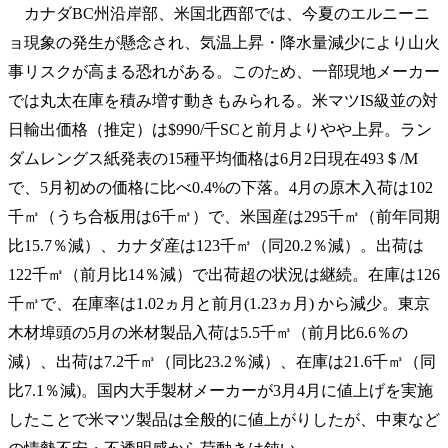
カナダBC州沿岸部、米国北西部では、今夏のエルニーニ
ョ現象の発生が懸念され、気温上昇・降水量減少により山火
事リスクが高まる恐れがある。このため、一部現地メーカー
では丸太在庫を積み増す動きもみられる。米マツIS級並の対
日輸出価格（推定）は$990/千SCと前月よりやや上昇。ラン
ダムレングス紙発表の15種平均価格は6月2日現在493＄/M
で、5月初めの価格に比べ0.4%の下落。4月の原木入荷は102
千㎥（うち合板用は6千㎥）で、米国産は295千㎥（前年同期
比15.7％減）、カナダ産は123千㎥（同20.2％減）。出荷は
122千㎥（前月比14％減）で出荷超の状況は継続。在庫は126
千㎥で、在庫率は1.02ヵ月と前月(1.23ヵ月) から減少。東京
木材埠頭の5月の米材製品入荷は5.5千㎥（前月比6.6％の
減）、出荷は7.2千㎥（同比23.2％減）、在庫は21.6千㎥（同
比7.1％減)。国内大手製材メーカーが3月4月に値上げを実施
したことで米マツ製品は全般的に値上がりしたが、中東など