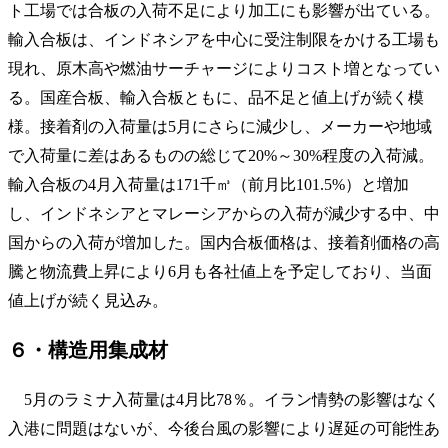
ト工場では合板の入荷不足により加工にも影響が出ている。
輸入合板は、インドネシアを中心に受注制限をかける工場も
現れ、原木高や燃油サーチャージによりコスト増となってい
る。国産合板、輸入合板ともに、品不足と値上げが続く模
様。接着剤の入荷量は5月にさらに減少し、メーカーや地域
で入荷量に差はあるものの総じて20%～30%程度の入荷減。
輸入合板の4月入荷量は171千㎥（前月比101.5%）と増加
し、インドネシアとマレーシアからの入荷が減少する中、中
国からの入荷が増加した。国内合板価格は、接着剤価格の高
騰と物流費上昇により6月も各社値上を予定しており、当面
値上げが続く見込み。
６・構造用集成材
5月のラミナ入荷量は4月比78％。イラン情勢の影響はなく
入港に問題はないが、今後台風の影響により遅延の可能性あ