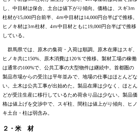
し、中目材は保合、土台は値下がり傾向。価格は、スギ3ｍ
柱材が15,000円台前半、4ｍ中目材は14,000円台半ばで推移。
ヒノキ材は3ｍ柱材、4ｍ中目材ともに19,000円台半ばで推移
している。
群馬県では、原木の集荷・入荷は順調。原木在庫はスギ、
ヒノキ共に150%、原木消費は120％で推移。製材工場の稼働
は通常の100%で、公共工事の大型物件は継続中。首都圏の
製品市場からの受注は平年並みで、地場の仕事はほとんどな
い。土木は公共工事が出始めた。製品在庫は少なく、ほとん
どが受注生産に移行しているため荷余り品は少ない。製品価
格は値上げを交渉中で、スギ柱、間柱は値上がり傾向、ヒノ
キ土台・柱は弱含み。
２・米 材