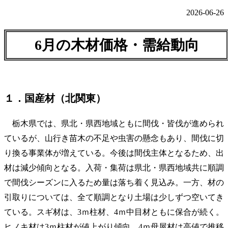
2026-06-26
6月の木材価格・需給動向
１．国産材（北関東）
栃木県では、県北・県西地域ともに間伐・皆伐が進められ
ているが、山行き苗木の不足や虫害の懸念もあり、間伐に切
り換る事業体が増えている。今後は間伐主体となるため、出
材は減少傾向となる。入荷・集荷は県北・県西地域共に順調
で間伐シーズンに入るため量は落ち着く見込み。一方、材の
引取りについては、全て順調となり土場は少しずつ空いてき
ている。スギ材は、3ｍ柱材、4ｍ中目材ともに保合が続く。
ヒノキ材は3ｍ柱材が値上がり傾向、4ｍ母屋材は高値で推移