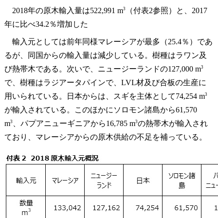
3
2018年の原木輸入量は522,991 m
（付表2参照）と、2017
年に比べ34.2％増加した
輸入元としては前年同様マレーシアが最多（25.4％）であ
るが、同国からの輸入量は減少している。樹種はラワン及
3
び熱帯木である。次いで、ニュージーランドの127,000 m
で、樹種はラジアータパインで、LVL材及び合板の生産に
3
用いられている。日本からは、スギを主体として74,254 m
が輸入されている。このほかにソロモン諸島から61,570
3
3
m
、パプアニューギニアから16,785 m
の熱帯木が輸入され
ており、マレーシアからの原木供給の不足を補っている。