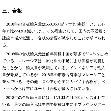
三、合板
3
2018年の合板輸入量は550,060 m
（付表4参照）と、2017
年と比べ4.9％減少した。その理由として、国内の不景気で
建設市場が低迷し、合板の需要が減少したことが挙げられ
る。
2018年の合板輸入元は前年同様中国が最多で53.4％を占め
ている。マレーシアは、原材料の不足により価格が高騰し
たことから、輸入量が激減している。インドネシアは輸入
量が微減しているが、2018年の市場占有率はマレーシアと
並んでいる。その他、ロシアから主にカバノキ合板が、ベ
トナムからは主にユーカリ合板が輸入されている。
3
2018年の合板輸入量には、LVL材約51,500 m
が含まれて
いる。最大の輸入元は中国で樹種は主にポプラやラジアー