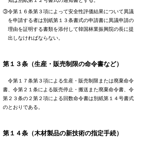
知は別紙第１２号書式の通知書とする。
③令第１６条第３項によって安全性評価結果について異議
を申請する者は別紙第１３条書式の申請書に異議申請の
理由を証明する書類を添付して韓国林業振興院の長に提
出しなければならない。
第１３条（生産・販売制限の命令書など）
令第１７条第３項による生産・販売制限または廃棄命令
書、令第２１条による販売停止・搬送また廃棄命令書、令
第２３条の２第２項による回数命令書は別紙第１４号書式
のとおりである。
第１４条（木材製品の新技術の指定手続）