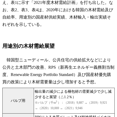
え、表1に示す「2021年度木材需給計画」を打ち出した。な
お、表2、表3、表4は、2020年における韓国の木材需給及び
自給率、用途別の国産材供給実績、木材輸入・輸出実績そ
れぞれを示している。
用途別の木材需給展望
韓国型ニューディール、公共住宅の供給拡大などにより
公共と土木部門の改善、RPS（新再生エネルギー義務割当制
度、Renewable Energy Portfolio Standard）及び国産材優先購
買の政策により木材需要量は少し増加すると予想。
輸出量の減少による梱包材の需要減少で少し減
少すると展望（△1.2％）
パルプ用
3
※パルプ（千m
）：（2018）9,887 →（2019）9,921
→（2020）10,069 →（2021）9,946