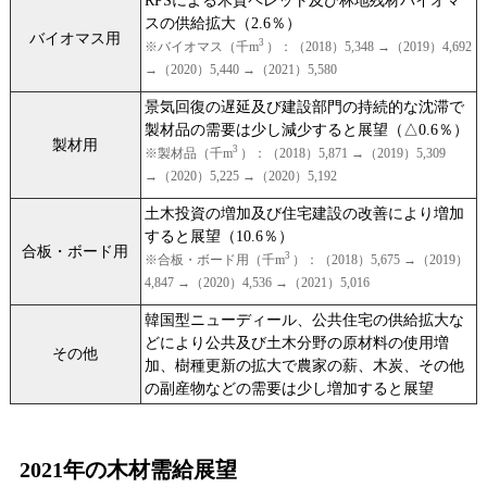
RPSによる木質ペレット及び林地残材バイオマ
スの供給拡大（2.6％）
バイオマス用
3
※バイオマス（千m
）：（2018）5,348 →（2019）4,692
→（2020）5,440 →（2021）5,580
景気回復の遅延及び建設部門の持続的な沈滞で
製材品の需要は少し減少すると展望（△0.6％）
製材用
3
※製材品（千m
）：（2018）5,871 →（2019）5,309
→（2020）5,225 →（2020）5,192
土木投資の増加及び住宅建設の改善により増加
すると展望（10.6％）
合板・ボード用
3
※合板・ボード用（千m
）：（2018）5,675 →（2019）
4,847 →（2020）4,536 →（2021）5,016
韓国型ニューディール、公共住宅の供給拡大な
どにより公共及び土木分野の原材料の使用増
その他
加、樹種更新の拡大で農家の薪、木炭、その他
の副産物などの需要は少し増加すると展望
2021年の木材需給展望