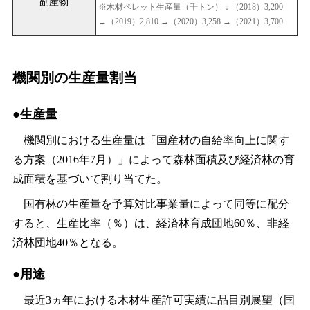
副産物
※木材ペレット生産量（千トン）：（2018）3,200
→（2019）2,810 →（2020）3,258 →（2021）3,700
機関別の生産量割当
●生産量
機関別における生産量は「国産材の自給率向上に関す
る方案（2016年7月）」によって森林面積及び経済林の育
成面積を基づいて割り当てた。
国有林の生産量を予算対比事業量によって同等に配分
すると、生産比率（％）は、経済林育成団地60％、非経
済林団地40％となる。
●用途
最近3ヵ年における木材生産許可実績に品目別展望（国