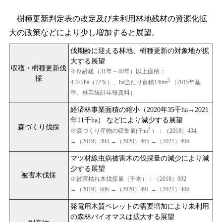
樹種更新判定表の改定及び未利用林地残材の資源化拡
大の政策などにより少し増加すると展望。
伐期齢に迎える林地、樹種更新の対象地が拡
大する展望
収穫・樹種更新伐
※Ⅳ齢級（31年～40年）以上面積：
採
3
4,377ha（72％）、ha当たり蓄積146m
（2015年基
準、林業統計年報資料）
経済林事業面積の縮小（2020年35千ha→2021
年11千ha） などにより減少する展望
森づくり伐採
3
※森づくり産物の収集量(千m
）：（2018）434
→（2019）393 →（2020）465 →（2021）406
マツ材線虫病被害木の伐採量の減少により減
少する展望
被害木伐採
※被害枯れ木伐採量（千本）：（2018）992
→（2019）686 →（2020）491 →（2021）406
発電用木質ペレットの需要増加により未利用
の森林バイオマスは拡大する展望