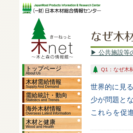
なぜ木
▶ 公共施設
トップページ
Q1：なぜ木
About Us
木材需給情報
世界的に見
Supply And Demand
需給統計・動向
少が問題と
Statistics and Trends
海外木材情報
これらを促
Overseas Latest Information
木材と健康
Wood and Health