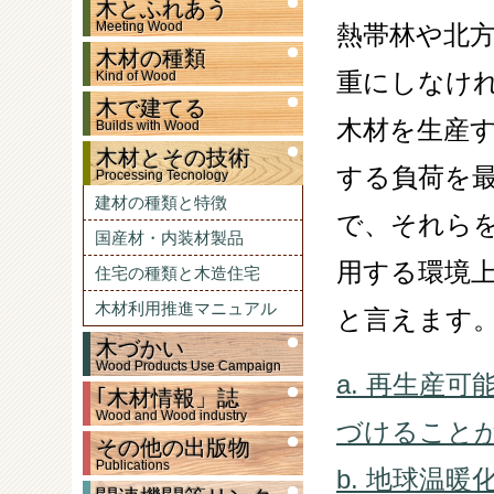
木とふれあう
Meeting Wood
熱帯林や北
木材の種類
重にしなけ
Kind of Wood
木で建てる
木材を生産
Builds with Wood
木材とその技術
する負荷を
Processing Tecnology
建材の種類と特徴
で、それら
国産材・内装材製品
用する環境
住宅の種類と木造住宅
木材利用推進マニュアル
と言えます
木づかい
Wood Products Use Campaign
a. 再生産
｢木材情報」誌
Wood and Wood industry
づけること
その他の出版物
Publications
b. 地球温