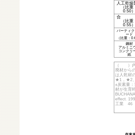
人工乾燥
（比重
0.50
合 
（比重
0.55
パーティク
ード
（比重：0.
鋼材
アルミニ
コンクリ
紙
（ ）内
廃材からの
は人乾材の
★1，★2
±炭素量
材が生育
BUCHANAN
effect.
工業 46 