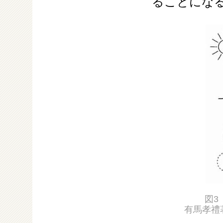
ることにな
図3
有馬孝禮著