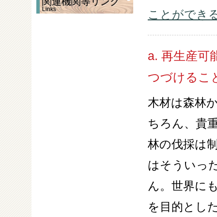
関連機関等リンク
Links
ことができ
a. 再生産
つづけるこ
木材は森林
ちろん、貴
林の伐採は
はそういっ
ん。世界に
を目的とし