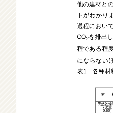
他の建材と
トがわかり
過程におい
CO
を排出
2
程である程度
にならない
表1 各種
材 
天然乾燥
（比重
0.50