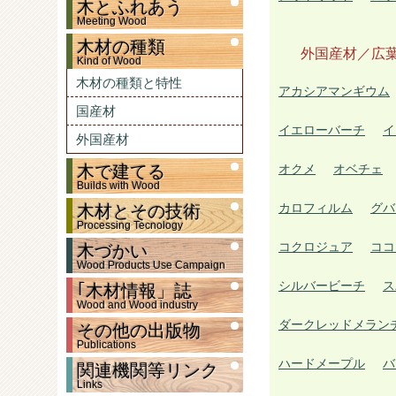
木とふれあう
Meeting Wood
木材の種類
外国産材／広
Kind of Wood
木材の種類と特性
アカシアマンギウム
国産材
イエローバーチ
イ
外国産材
木で建てる
オクメ
オベチェ
Builds with Wood
カロフィルム
グバ
木材とその技術
Processing Tecnology
コクロジュア
ココ
木づかい
Wood Products Use Campaign
シルバービーチ
ス
｢木材情報」誌
Wood and Wood industry
ダークレッドメラン
その他の出版物
Publications
ハードメープル
バ
関連機関等リンク
Links