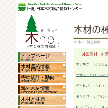
木材の
木材の一覧と検索
外国産材／針
トップページ
About Us
アガチス
オウシュ
木材需給情報
Supply And Demand
サザンイエローパイ
需給統計・動向
Statistics and Trends
ベイヒバ
ベイマツ
海外木材情報
Overseas Latest Information
ポンデローサパイン
木材と健康
Wood and Health
レッドウッド
ロッ