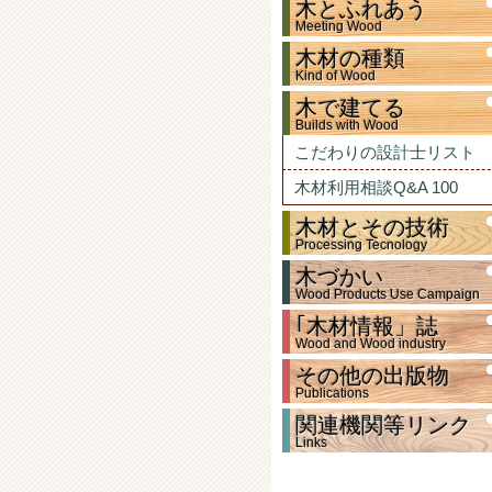
木とふれあう
Meeting Wood
木材の種類
Kind of Wood
木で建てる
Builds with Wood
こだわりの設計士リスト
木材利用相談Q&A 100
木材とその技術
Processing Tecnology
木づかい
Wood Products Use Campaign
｢木材情報」誌
Wood and Wood industry
その他の出版物
Publications
関連機関等リンク
Links