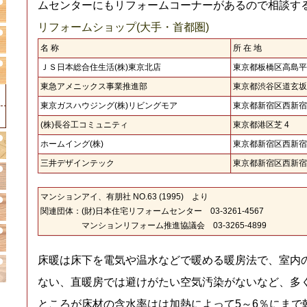
ムセンターにもリフォームコーナーがあるので相談す
リフォームショップ(大手・首都圏)
名 称
所 在 地
ＪＳ日本総合住生活(株)東京北店
東京都板橋区高島平 
東急アメニックス事業推進部
東京都渋谷区道玄坂 
東京ガスハウジング(株)リビングモア
東京都新宿区西新宿 
(株)長谷工コミュニティ
東京都港区芝 4
ホームイング(株)
東京都新宿区西新宿 
三井デザインテック
東京都新宿区西新宿 
マンションアイ、有朋社 NO.63 (1995) より
関連団体：(財)日本住宅リフォームセンター 03-3261-4567
マンションリフォーム推進協議会 03-3265-4899
床暖は床下を電気や温水などで暖める暖房法で、室内
ない、直暖房では避けがたい空気汚染がないなど、多
ところが床材の含水率はは加熱によって5～6％にまで