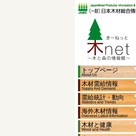
トップページ
About Us
木材需給情報
Supply And Demand
需給統計・動向
Statistics and Trends
海外木材情報
Overseas Latest Information
木材と健康
Wood and Health