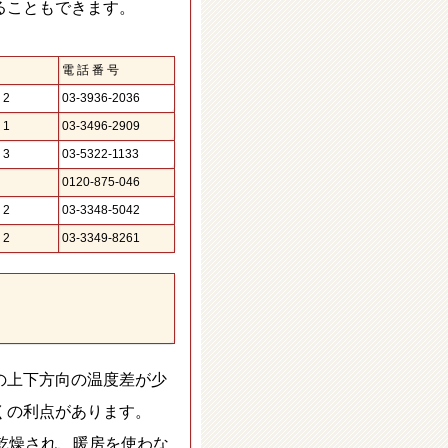
ることもできます。
電 話 番 号
2
03-3936-2036
1
03-3496-2909
3
03-5322-1133
0120-875-046
2
03-3348-5042
2
03-3349-8261
の上下方向の温度差が少
くの利点があります。
乾燥され、暖房を使わな