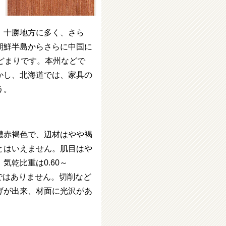
、十勝地方に多く、さら
朝鮮半島からさらに中国に
どまりです。本州などで
かし、北海道では、家具の
う。
濃赤褐色で、辺材はやや褐
とはいえません。肌目はや
乾比重は0.60～
種ではありません。切削など
げが出来、材面に光沢があ