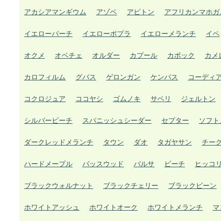
アカシアマンギウム
アゾベ
アピトン
アフリカンマホガ
イエローバーチ
イエローポプラ
イエローメランチ
イペ
オクメ
オベチェ
オルダー
カプール
カポック
カメ
カロフィルム
グバス
ゲロンガン
ケンパス
コーディ
コクロジュア
ココヤシ
ゴムノキ
サペリ
ジェルトン
シルバービーチ
スパニッシュシーダー
セプター
ソフト
ダークレッドメランチ
タウン
ダオ
タガヤサン
チー
ハードメープル
バッスウッド
バルサ
ビーチ
ヒッコ
ブラックウォルナット
ブラックチェリー
ブラックビーン
ホワイトアッシュ
ホワイトオーク
ホワイトメランチ
マ