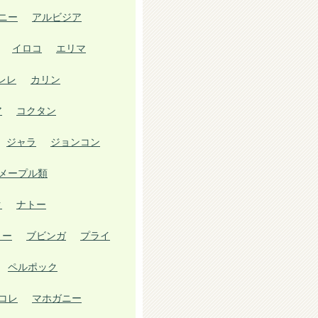
ニー
アルビジア
イロコ
エリマ
レレ
カリン
ア
コクタン
ジャラ
ジョンコン
メープル類
ク
ナトー
リー
ブビンガ
プライ
ペルポック
コレ
マホガニー