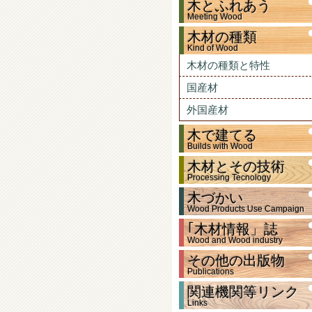
木とふれあう
Meeting Wood
木材の種類
Kind of Wood
木材の種類と特性
国産材
外国産材
木で建てる
Builds with Wood
木材とその技術
Processing Tecnology
木づかい
Wood Products Use Campaign
｢木材情報」誌
Wood and Wood industry
その他の出版物
Publications
関連機関等リンク
Links