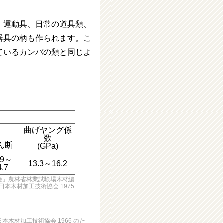
、運動具、日常の道具類、
器具の柄も作られます。こ
ているカンバの類と同じよ
曲げヤング係
数
ん断
(GPa)
.9～
13.3～16.2
4.7
種」農林省林業試験場木材編
日本木材加工技術協会 1975
木材加工技術協会 1966 のた