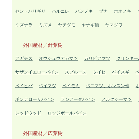
セン・ハリギリ
ハルニレ
ハンノキ
ブナ
ホオノキ
ミズナラ
ミズメ
ヤチダモ
ヤナギ類
ヤマグワ
外国産材／針葉樹
アガチス
オウシュウアカマツ
カリビアマツ
クリンキー
サザンイエローパイン
スプルース
タイヒ
ベイスギ
ベイヒバ
ベイマツ
ベイモミ
ベニマツ、ホンスン他
ポンデローサパイン
ラジアータパイン
メルクシーマツ
レッドウッド
ロッジポールパイン
外国産材／広葉樹