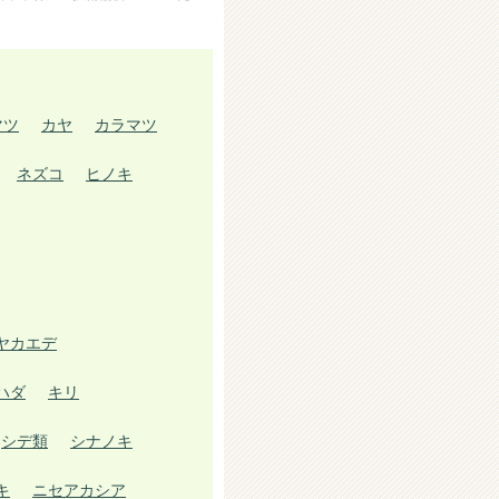
マツ
カヤ
カラマツ
ネズコ
ヒノキ
ヤカエデ
ハダ
キリ
シデ類
シナノキ
キ
ニセアカシア