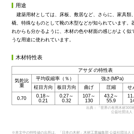
用途
建築用材としては、床板、敷居など、さらに、家具類
橇、特殊なものとして靴の木型などが知られています。
れからも分かるように、木材の色や材面の感じがよく似
うな用途に使われています。
木材特性表
アサダ の特性表
平均収縮率（％）
強さ(MPa)
気乾比
重
柾目方向
板目方向
曲げ
圧縮
せ
0.18～
0.27～
107～
43.2～
11
0.70
0.21
0.32
130
55.9
1
出典：「世界の有用木材300
公益社団法人 
※本文中の特性値の出所は、「日本の木材」木材工業編集部 公益社団法人 日本