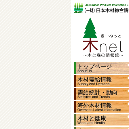
トップページ
About Us
木材需給情報
Supply And Demand
需給統計・動向
Statistics and Trends
海外木材情報
Overseas Latest Information
木材と健康
Wood and Health