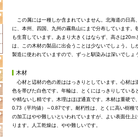
この属には一種しか含まれていません。北海道の日高
に、本州、四国、九州の霧島山にまで分布しています。
も生育しています。あまり大きくはならず、高さは20ｍ
は、この木材の製品に出会うことは少ないでしょう。し
製造に使われていますので、ずっと馴染みは深いでしょ
木材
心材と辺材の色の差ははっきりとしています。心材は
色を帯びた白色です。年輪は、とくにはっきりしている
や精ないし精です。木理はほぼ通直です。木材は重硬で、気
0.73（平均値）～0.87です。耐朽性は、とくに高い樹
の加工はやや難しいといわれていますが、よい表面仕上
ります。人工乾燥は、やや難しいです。