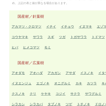
め、上記の表と値が異なる場合があります。
国産材／針葉樹
アカマツ・クロマツ
イチイ
イチョウ
イヌマキ
エゾ
コウヤマキ
サワラ
スギ
ツガ
トガサワラ
トドマツ
ヒバ
ヒメコマツ
モミ
国産材／広葉樹
アオダモ
アオハダ
アカガシ
アサダ
イスノキ
イタ
イヌエンジュ
エゴノキ
オニグルミ
カキ
カツラ
キ
クスノキ
クリ
ケヤキ
コジイ
サクラ
サワグルミ
シラカシ
シラカバ
タブノキ
ツゲ
トチノキ
ドロノ